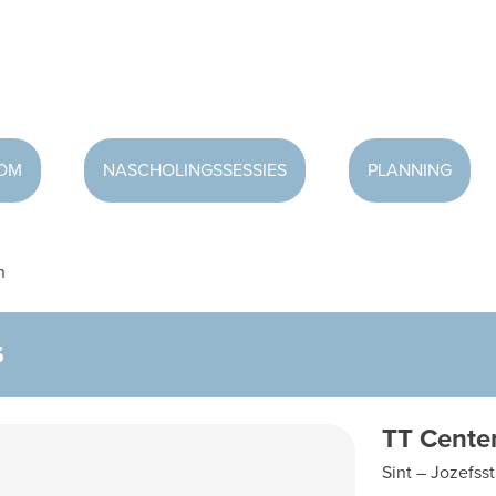
OOM
NASCHOLINGSSESSIES
PLANNING
n
S
TT Center
Sint – Jozefsst