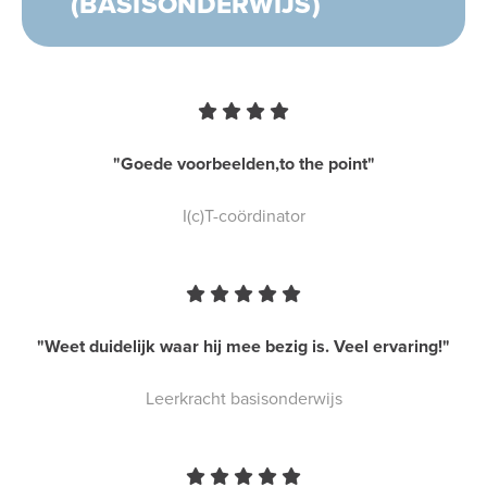
(BASISONDERWIJS)
Vorige
Volgende
"Goede voorbeelden,to the point"
I(c)T-coördinator
"Weet duidelijk waar hij mee bezig is. Veel ervaring!"
Leerkracht basisonderwijs